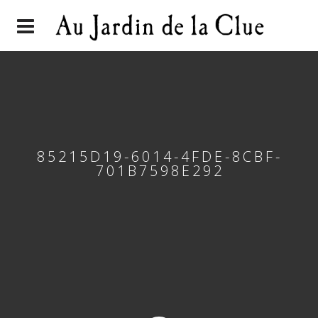
85215D19-6014-4FDE-8CBF-
701B7598E292